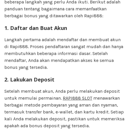
beberapa langkah yang perlu Anda ikuti. Berikut adalah
panduan tentang bagaimana cara memanfaatkan
berbagai bonus yang ditawarkan oleh Rapi888:
1. Daftar dan Buat Akun
Langkah pertama adalah mendaftar dan membuat akun
di Rapi888. Proses pendaftaran sangat mudah dan hanya
membutuhkan beberapa informasi dasar. Setelah
mendaftar, Anda akan mendapatkan akses ke semua
bonus yang tersedia.
2. Lakukan Deposit
Setelah membuat akun, Anda perlu melakukan deposit
untuk memulai permainan.
RAPI888 SLOT
menawarkan
berbagai metode pembayaran yang aman dan nyaman,
termasuk transfer bank, e-wallet, dan kartu kredit. Setiap
kali Anda melakukan deposit, pastikan untuk memeriksa
apakah ada bonus deposit yang tersedia.