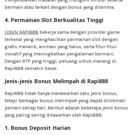
bermain atau terkait dengan bonus yang diterima.
4. Permainan Slot Berkualitas Tinggi
LOGIN RAPI888
bekerja sama dengan provider game
terkenal yang menghasilkan permainan slot dengan
grafis menarik, animasi yang halus, serta fitur-fitur
inovatif yang meningkatkan pengalaman bermain.
Dengan RTP yang tinggi, peluang untuk menang di
Rapi888 semakin besar.
Jenis-jenis Bonus Melimpah di Rapi888
Rapi888 tidak hanya menawarkan satu jenis bonus,
tetapi berbagai bonus melimpah yang dapat dinikmati
pemain setiap hari. Berikut adalah beberapa jenis bonus
yang paling sering ditawarkan oleh Rapi888:
1. Bonus Deposit Harian