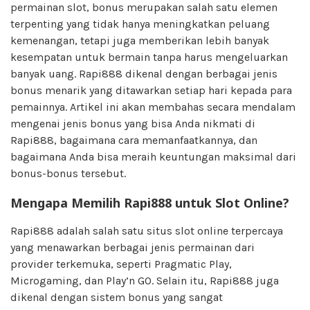
permainan slot, bonus merupakan salah satu elemen
terpenting yang tidak hanya meningkatkan peluang
kemenangan, tetapi juga memberikan lebih banyak
kesempatan untuk bermain tanpa harus mengeluarkan
banyak uang. Rapi888 dikenal dengan berbagai jenis
bonus menarik yang ditawarkan setiap hari kepada para
pemainnya. Artikel ini akan membahas secara mendalam
mengenai jenis bonus yang bisa Anda nikmati di
Rapi888, bagaimana cara memanfaatkannya, dan
bagaimana Anda bisa meraih keuntungan maksimal dari
bonus-bonus tersebut.
Mengapa Memilih Rapi888 untuk Slot Online?
Rapi888 adalah salah satu situs slot online terpercaya
yang menawarkan berbagai jenis permainan dari
provider terkemuka, seperti Pragmatic Play,
Microgaming, dan Play’n GO. Selain itu, Rapi888 juga
dikenal dengan sistem bonus yang sangat