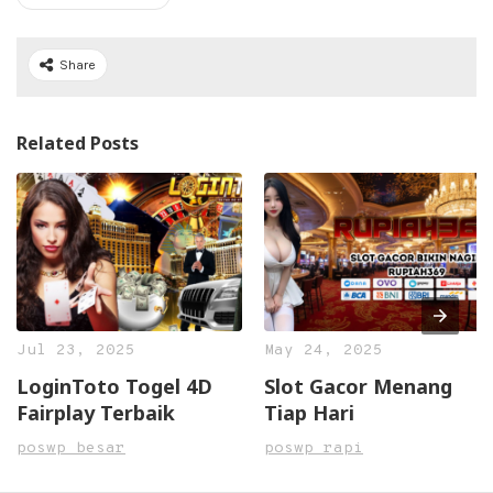
Share
Related Posts
Jul 23, 2025
May 24, 2025
LoginToto Togel 4D
Slot Gacor Menang
Fairplay Terbaik
Tiap Hari
poswp besar
poswp rapi