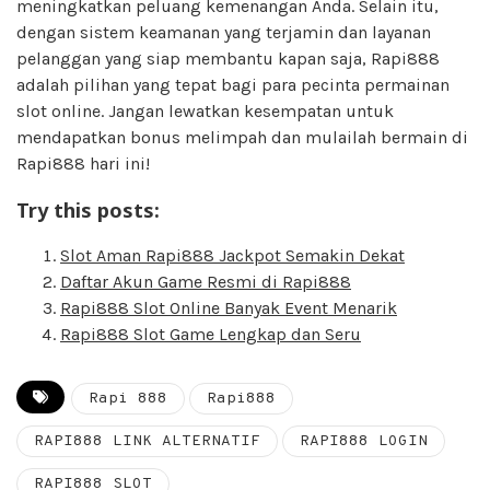
meningkatkan peluang kemenangan Anda. Selain itu,
dengan sistem keamanan yang terjamin dan layanan
pelanggan yang siap membantu kapan saja, Rapi888
adalah pilihan yang tepat bagi para pecinta permainan
slot online. Jangan lewatkan kesempatan untuk
mendapatkan bonus melimpah dan mulailah bermain di
Rapi888 hari ini!
Try this posts:
Slot Aman Rapi888 Jackpot Semakin Dekat
Daftar Akun Game Resmi di Rapi888
Rapi888 Slot Online Banyak Event Menarik
Rapi888 Slot Game Lengkap dan Seru
Rapi 888
Rapi888
RAPI888 LINK ALTERNATIF
RAPI888 LOGIN
RAPI888 SLOT