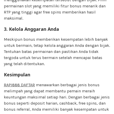
permainan slot yang memiliki fitur bonus menarik dan
RTP yang tinggi agar free spins memberikan hasil
maksimal.
3. Kelola Anggaran Anda
Meskipun bonus memberikan kesempatan lebih banyak
untuk bermain, tetap kelola anggaran Anda dengan bijak.
Tentukan batas permainan dan pastikan Anda tidak
tergoda untuk terus bermain setelah mencapai batas
yang telah ditentukan.
Kesimpulan
RAPI888 DAFTAR
menawarkan berbagai jenis bonus
melimpah yang dapat membantu pemain meraih
keuntungan maksimal setiap hari. Dengan berbagai jenis
bonus seperti deposit harian, cashback, free spins, dan
bonus referral, Anda memiliki banyak kesempatan untuk