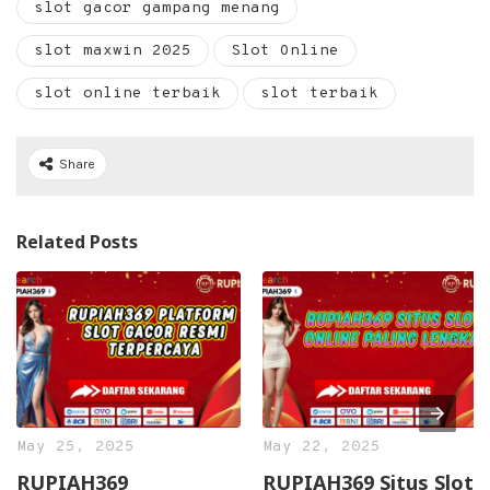
slot gacor gampang menang
slot maxwin 2025
Slot Online
slot online terbaik
slot terbaik
Share
Related Posts
May 25, 2025
May 22, 2025
RUPIAH369
RUPIAH369 Situs Slot