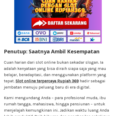
Penutup: Saatnya Ambil Kesempatan
Cuan harian dari slot online bukan sekadar slogan. Ia
adalah kenyataan yang bisa diraih siapa saja yang mau
belajar, beradaptasi, dan menggunakan platform yang
tepat.
Slot online terpercaya Rupiah 369
hadir sebagai
jembatan menuju peluang baru di era digital.
Kami mengundang Anda – para profesional muda, ibu
rumah tangga, mahasiswa, hingga pensiunan – untuk
menjelajah kemungkinan ini. Jadikan waktu luang Anda