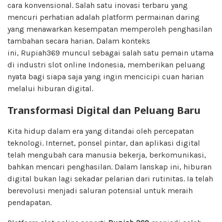
cara konvensional. Salah satu inovasi terbaru yang
mencuri perhatian adalah platform permainan daring
yang menawarkan kesempatan memperoleh penghasilan
tambahan secara harian. Dalam konteks
ini, Rupiah369 muncul sebagai salah satu pemain utama
di industri slot online Indonesia, memberikan peluang
nyata bagi siapa saja yang ingin mencicipi cuan harian
melalui hiburan digital.
Transformasi Digital dan Peluang Baru
Kita hidup dalam era yang ditandai oleh percepatan
teknologi. Internet, ponsel pintar, dan aplikasi digital
telah mengubah cara manusia bekerja, berkomunikasi,
bahkan mencari penghasilan. Dalam lanskap ini, hiburan
digital bukan lagi sekadar pelarian dari rutinitas. Ia telah
berevolusi menjadi saluran potensial untuk meraih
pendapatan.