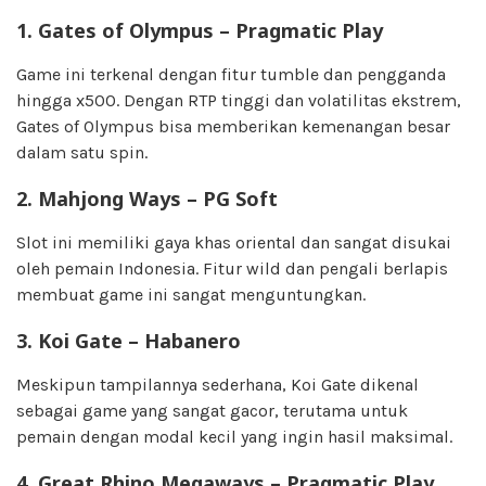
1. Gates of Olympus – Pragmatic Play
Game ini terkenal dengan fitur tumble dan pengganda
hingga x500. Dengan RTP tinggi dan volatilitas ekstrem,
Gates of Olympus bisa memberikan kemenangan besar
dalam satu spin.
2. Mahjong Ways – PG Soft
Slot ini memiliki gaya khas oriental dan sangat disukai
oleh pemain Indonesia. Fitur wild dan pengali berlapis
membuat game ini sangat menguntungkan.
3. Koi Gate – Habanero
Meskipun tampilannya sederhana, Koi Gate dikenal
sebagai game yang sangat gacor, terutama untuk
pemain dengan modal kecil yang ingin hasil maksimal.
4. Great Rhino Megaways – Pragmatic Play