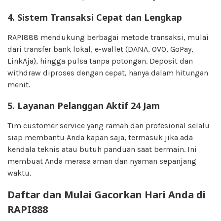
4. Sistem Transaksi Cepat dan Lengkap
RAPI888 mendukung berbagai metode transaksi, mulai
dari transfer bank lokal, e-wallet (DANA, OVO, GoPay,
LinkAja), hingga pulsa tanpa potongan. Deposit dan
withdraw diproses dengan cepat, hanya dalam hitungan
menit.
5. Layanan Pelanggan Aktif 24 Jam
Tim customer service yang ramah dan profesional selalu
siap membantu Anda kapan saja, termasuk jika ada
kendala teknis atau butuh panduan saat bermain. Ini
membuat Anda merasa aman dan nyaman sepanjang
waktu.
Daftar dan Mulai Gacorkan Hari Anda di
RAPI888