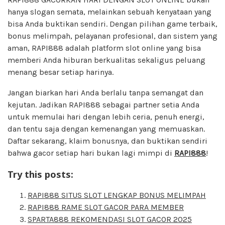
hanya slogan semata, melainkan sebuah kenyataan yang
bisa Anda buktikan sendiri. Dengan pilihan game terbaik,
bonus melimpah, pelayanan profesional, dan sistem yang
aman, RAPI888 adalah platform slot online yang bisa
memberi Anda hiburan berkualitas sekaligus peluang
menang besar setiap harinya.
Jangan biarkan hari Anda berlalu tanpa semangat dan
kejutan. Jadikan RAPI888 sebagai partner setia Anda
untuk memulai hari dengan lebih ceria, penuh energi,
dan tentu saja dengan kemenangan yang memuaskan.
Daftar sekarang, klaim bonusnya, dan buktikan sendiri
bahwa gacor setiap hari bukan lagi mimpi di
RAPI888
!
Try this posts:
RAPI888 SITUS SLOT LENGKAP BONUS MELIMPAH
RAPI888 RAME SLOT GACOR PARA MEMBER
SPARTA888 REKOMENDASI SLOT GACOR 2025