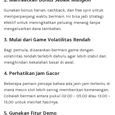
Gunakan bonus harian, cashback, dan free spin untuk
memperpanjang waktu bermain. Ini bisa jadi strategi
efektif untuk meningkatkan peluang menang tanpa
mengeluarkan dana tambahan.
3. Mulai dari Game Volatilitas Rendah
Bagi pemula, disarankan bermain game dengan
volatilitas rendah terlebih dahulu agar lebih stabil dan
menghindari kekalahan besar di awal.
4. Perhatikan Jam Gacor
Beberapa pemain percaya bahwa ada jam-jam tertentu di
mana mesin slot lebih sering memberikan kemenangan.
Cobalah bermain antara pukul 02.00 – 05.00 atau 13.00 –
15.00 untuk melihat hasilnya.
5. Gunakan Fitur Demo