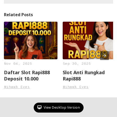
Related Posts
Nov 04, 2025
Sep 30, 2025
Daftar Slot Rapi888
Slot Anti Rungkad
Deposit 10.000
Rapi888
Mihawk Eyes
Mihawk Eyes
View Desktop Version