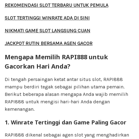
REKOMENDASI SLOT TERBARU UNTUK PEMULA
SLOT TERTINGGI WINRATE ADA DI SINI
NIKMATI GAME SLOT LANGSUNG CUAN
JACKPOT RUTIN BERSAMA AGEN GACOR
Mengapa Memilih RAPI888 untuk
Gacorkan Hari Anda?
Di tengah persaingan ketat antar situs slot, RAPI888
mampu berdiri tegak sebagai pilihan utama pemain.
Berikut beberapa alasan mengapa Anda wajib memilih
RAPI888 untuk mengisi hari-hari Anda dengan
kemenangan.
1. Winrate Tertinggi dan Game Paling Gacor
RAPI888 dikenal sebagai agen slot yang menghadirkan