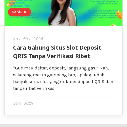
Rapi888
May 09, 2025
Cara Gabung Situs Slot Deposit
QRIS Tanpa Verifikasi Ribet
“Gue mau daftar, deposit, langsung gas!” Nah,
sekarang makin gampang bro, apalagi udah
banyak situs slot yang dukung deposit QRIS dan
tanpa ribet verifikasi
Don Doffy