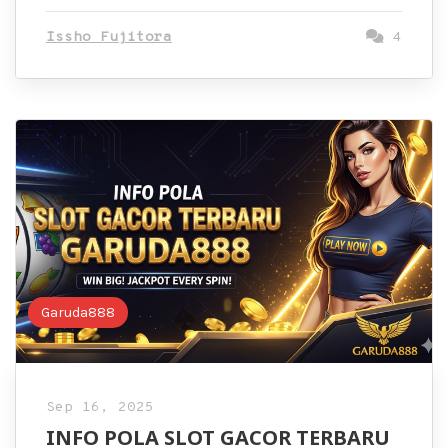
Issho Fujitora
4
Garuda888
Sep 16, 2025
INFO POLA SLOT GACOR TERBARU