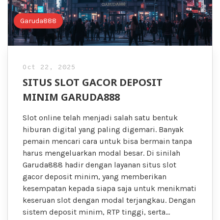
Garuda888
Oct 22, 2025
SITUS SLOT GACOR DEPOSIT
MINIM GARUDA888
Slot online telah menjadi salah satu bentuk
hiburan digital yang paling digemari. Banyak
pemain mencari cara untuk bisa bermain tanpa
harus mengeluarkan modal besar. Di sinilah
Garuda888 hadir dengan layanan situs slot
gacor deposit minim, yang memberikan
kesempatan kepada siapa saja untuk menikmati
keseruan slot dengan modal terjangkau. Dengan
sistem deposit minim, RTP tinggi, serta…