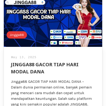
Jingga88
May 13, 2025
JINGGA88 GACOR TIAP HARI
MODAL DANA
Jingga88 GACOR TIAP HARI MODAL DANA –
Dalam dunia permainan online, banyak pemain
yang mencari cara mudah dan cepat untuk
mendapatkan keuntungan. Salah satu platform
yang kini semakin populer adalah JINGGA88.