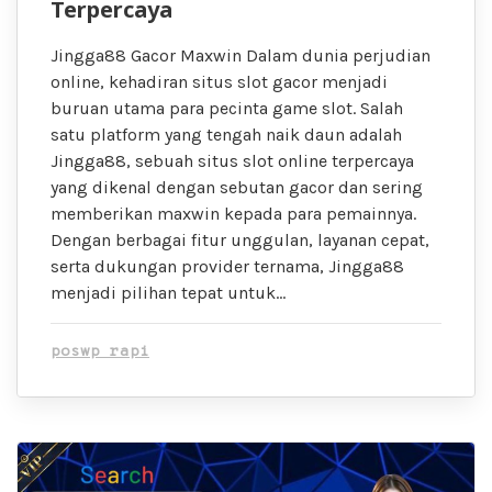
Terpercaya
Jingga88 Gacor Maxwin Dalam dunia perjudian
online, kehadiran situs slot gacor menjadi
buruan utama para pecinta game slot. Salah
satu platform yang tengah naik daun adalah
Jingga88, sebuah situs slot online terpercaya
yang dikenal dengan sebutan gacor dan sering
memberikan maxwin kepada para pemainnya.
Dengan berbagai fitur unggulan, layanan cepat,
serta dukungan provider ternama, Jingga88
menjadi pilihan tepat untuk…
poswp rapi