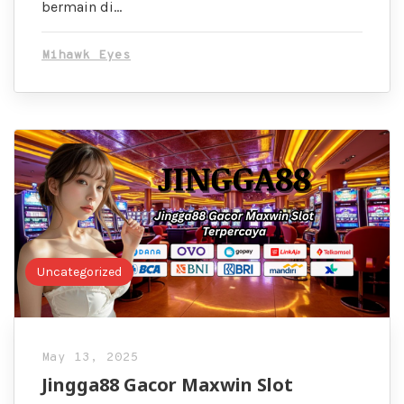
bermain di…
Mihawk Eyes
Uncategorized
May 13, 2025
Jingga88 Gacor Maxwin Slot