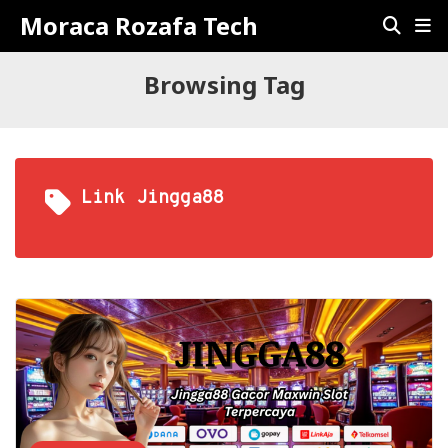
Moraca Rozafa Tech
Browsing Tag
Link Jingga88