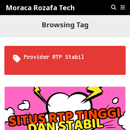
Moraca Rozafa Tech
Browsing Tag
Provider RTP Stabil