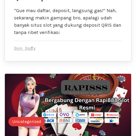
“Gue mau daftar, deposit, langsung gas!” Nah,
sekarang makin gampang bro, apalagi udah
banyak situs slot yang dukung deposit QRIS dan
tanpa ribet verifikasi
Don Doffy
Uncategorized