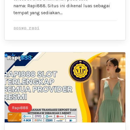
nama: Rapi888. Situs ini dikenal luas sebagai
tempat yang sediakan…
poswp rapi
Rapi888