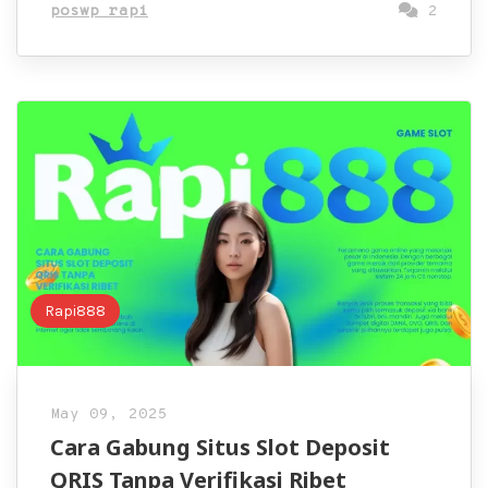
poswp rapi
2
Rapi888
May 09, 2025
Cara Gabung Situs Slot Deposit
QRIS Tanpa Verifikasi Ribet