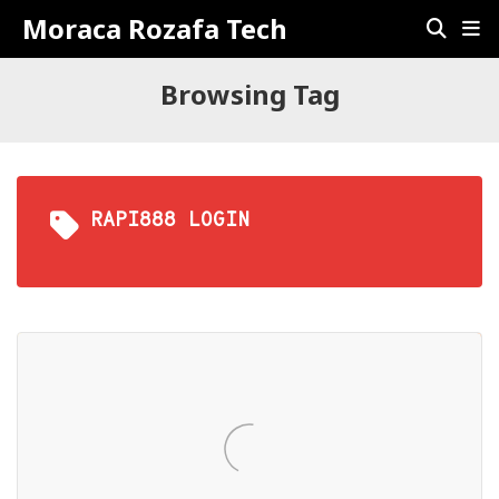
Moraca Rozafa Tech
Browsing Tag
RAPI888 LOGIN