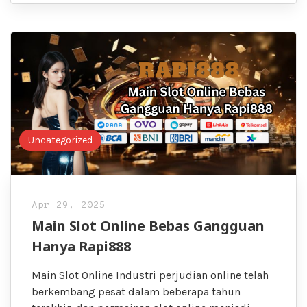
Uncategorized
Apr 29, 2025
Main Slot Online Bebas Gangguan
Hanya Rapi888
Main Slot Online Industri perjudian online telah
berkembang pesat dalam beberapa tahun