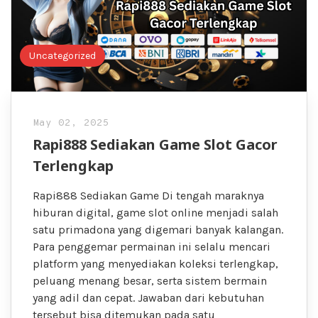
Uncategorized
May 02, 2025
Rapi888 Sediakan Game Slot Gacor
Terlengkap
Rapi888 Sediakan Game Di tengah maraknya
hiburan digital, game slot online menjadi salah
satu primadona yang digemari banyak kalangan.
Para penggemar permainan ini selalu mencari
platform yang menyediakan koleksi terlengkap,
peluang menang besar, serta sistem bermain
yang adil dan cepat. Jawaban dari kebutuhan
tersebut bisa ditemukan pada satu