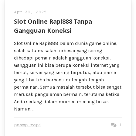
Apr 30, 2025
Slot Online Rapi888 Tanpa
Gangguan Koneksi
Slot Online Rapi888 Dalam dunia game online,
salah satu masalah terbesar yang sering
dihadapi pemain adalah gangguan koneksi.
Gangguan ini bisa berupa koneksi internet yang
lemot, server yang sering terputus, atau game
yang tiba-tiba berhenti di tengah-tengah
permainan. Semua masalah tersebut bisa sangat
merusak pengalaman bermain, terutama ketika
Anda sedang dalam momen menang besar.
Namun,…
poswp rapi
1