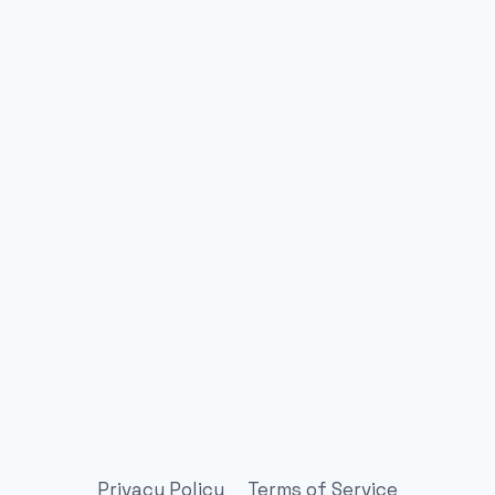
Privacy Policy
Terms of Service