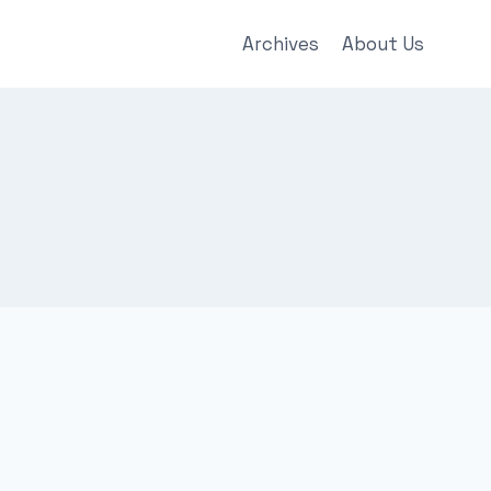
Archives
About Us