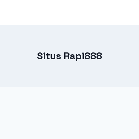
Situs Rapi888